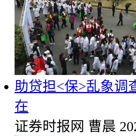
助贷担<保>乱象调查
在
证券时报网
曹晨
20