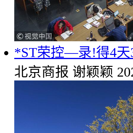
*ST荣控—录!得4天
北京商报
谢颖颖
20