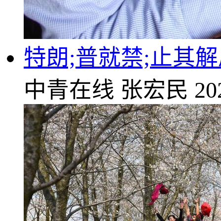
特朗;普就禁;止其
中青在线
张宏民
20