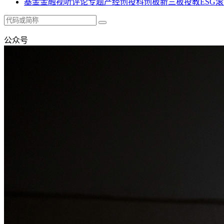
基金
金融
视听
评论
专题
产经
创投
科创板
新三板
投教
ESG
滚
公众号