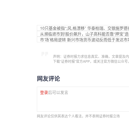
10只基金被指“;风,格漂移” 华泰柏瑞、交银施罗德
从濒临退市到!股价飙升，山子高科能否靠“押宝”
市‘场’格局逆转 新兴市场货币波动反而低于发达市
声明：证券时报力求信息真实、准确，文章提及内
下载“证券时报”官方APP，或关注官方微信公众
网友评论
登录
后可以发言
网友评论仅供其表达个人看法，并不表明证券时报立场